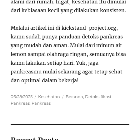
alami dari rumah. Ingat, kesehatan itu dimulai
dari kebiasaan kecil yang dilakukan konsisten.
Melalui artikel ini di kickstand-project.org,
kamu sudah punya panduan detoks pankreas
yang mudah dan aman. Mulai dari minum air
lemon sampai olahraga ringan, semuanya bisa
kamu lakukan setiap hari. Yuk, jaga
pankreasmu mulai sekarang agar tetap sehat
dan optimal dalam bekerja!
Posted
Categories
Tags
06/28/2025
Kesehatan
Beranda
,
Detoksifikasi
on
Pankreas
,
Pankreas