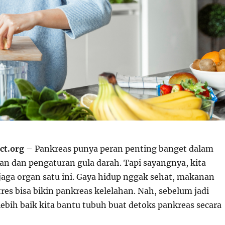
ct.org
– Pankreas punya peran penting banget dalam
an dan pengaturan gula darah. Tapi sayangnya, kita
jaga organ satu ini. Gaya hidup nggak sehat, makanan
res bisa bikin pankreas kelelahan. Nah, sebelum jadi
lebih baik kita bantu tubuh buat detoks pankreas secara