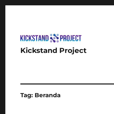
Kickstand Project
Tag:
Beranda