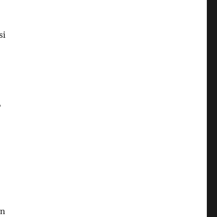
si
,
an