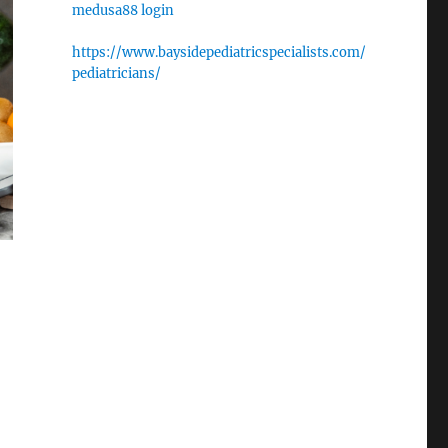
medusa88 login
https://www.baysidepediatricspecialists.com/
pediatricians/