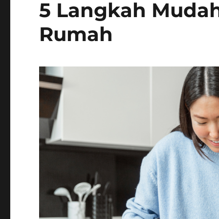
5 Langkah Mudah
Rumah