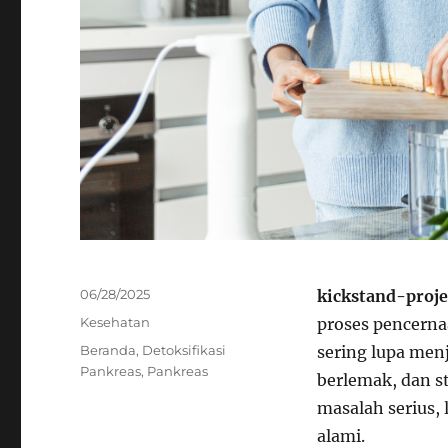
Posted
06/28/2025
kickstand-proje
on
Categories
Kesehatan
proses pencerna
Tags
Beranda
,
Detoksifikasi
sering lupa men
Pankreas
,
Pankreas
berlemak, dan st
masalah serius, 
alami.