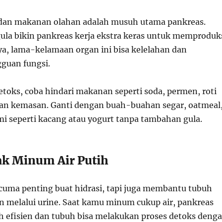
dan makanan olahan adalah musuh utama pankreas.
gula bikin pankreas kerja ekstra keras untuk memproduk
nya, lama-kelamaan organ ini bisa kelelahan dan
guan fungsi.
etoks, coba hindari makanan seperti soda, permen, roti
lan kemasan. Ganti dengan buah-buahan segar, oatmeal
mi seperti kacang atau yogurt tanpa tambahan gula.
ak Minum Air Putih
 cuma penting buat hidrasi, tapi juga membantu tubuh
melalui urine. Saat kamu minum cukup air, pankreas
bih efisien dan tubuh bisa melakukan proses detoks deng