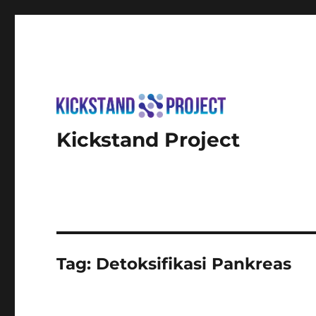
Kickstand Project
Tag:
Detoksifikasi Pankreas