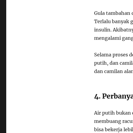
Gula tambahan 
Terlalu banyak 
insulin. Akibat
mengalami gang
Selama proses d
putih, dan cami
dan camilan ala
4. Perbany
Air putih bukan
membuang racun 
bisa bekerja le