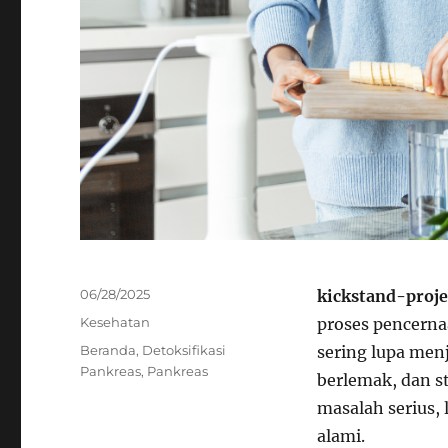
Posted
06/28/2025
kickstand-proje
on
Categories
Kesehatan
proses pencerna
Tags
Beranda
,
Detoksifikasi
sering lupa men
Pankreas
,
Pankreas
berlemak, dan st
masalah serius, 
alami.