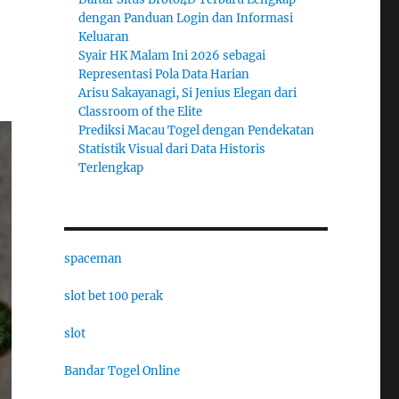
dengan Panduan Login dan Informasi
Keluaran
Syair HK Malam Ini 2026 sebagai
Representasi Pola Data Harian
Arisu Sakayanagi, Si Jenius Elegan dari
Classroom of the Elite
Prediksi Macau Togel dengan Pendekatan
Statistik Visual dari Data Historis
Terlengkap
spaceman
slot bet 100 perak
slot
Bandar Togel Online