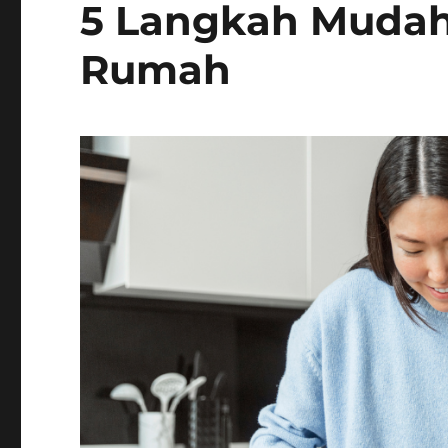
5 Langkah Mudah
Rumah