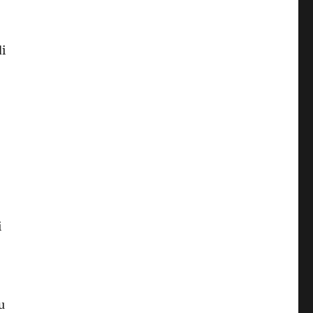
i
i
u