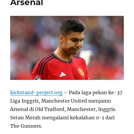
Arsenal
kickstand-project.org
– Pada laga pekan ke-37
Liga Inggris, Manchester United menjamu
Arsenal di Old Trafford, Manchester, Inggris.
Setan Merah mengalami kekalahan 0-1 dari
The Gunners.