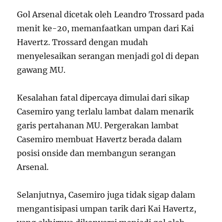
Gol Arsenal dicetak oleh Leandro Trossard pada
menit ke-20, memanfaatkan umpan dari Kai
Havertz. Trossard dengan mudah
menyelesaikan serangan menjadi gol di depan
gawang MU.
Kesalahan fatal dipercaya dimulai dari sikap
Casemiro yang terlalu lambat dalam menarik
garis pertahanan MU. Pergerakan lambat
Casemiro membuat Havertz berada dalam
posisi onside dan membangun serangan
Arsenal.
Selanjutnya, Casemiro juga tidak sigap dalam
mengantisipasi umpan tarik dari Kai Havertz,