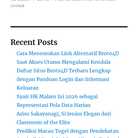
on
United
Recent Posts
Cara Menemukan Link Alternatif Broto4D
Saat Akses Utama Mengalami Kendala
Daftar Situs Broto4D Terbaru Lengkap
dengan Panduan Login dan Informasi
Keluaran
Syair HK Malam Ini 2026 sebagai
Representasi Pola Data Harian
Arisu Sakayanagi, Si Jenius Elegan dari
Classroom of the Elite
Prediksi Macau Togel dengan Pendekatan