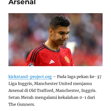
Arsenal
kickstand-project.org
– Pada laga pekan ke-37
Liga Inggris, Manchester United menjamu
Arsenal di Old Trafford, Manchester, Inggris.
Setan Merah mengalami kekalahan 0-1 dari
The Gunners.