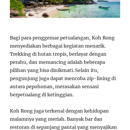
Bagi para penggemar petualangan, Koh Rong
menyediakan berbagai kegiatan menarik.
Trekking di hutan tropis, berlayar dengan
perahu, dan memancing adalah beberapa
pilihan yang bisa dinikmati. Selain itu,
pengunjung juga dapat mencoba zip-lining di
antara pepohonan, merasakan sensasi
berpetualang di ketinggian.
Koh Rong juga terkenal dengan kehidupan
malamnya yang meriah. Banyak bar dan
restoran di sepanjang pantai yang menyajikan