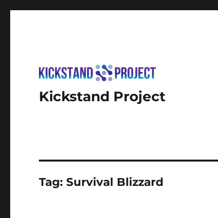
Kickstand Project
Tag:
Survival Blizzard