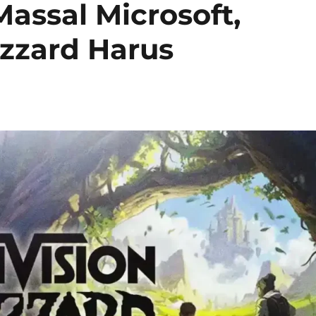
assal Microsoft,
izzard Harus