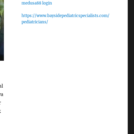
medusa88 login
https://www.baysidepediatricspecialists.com/
pediatricians/
al
wa
r
k