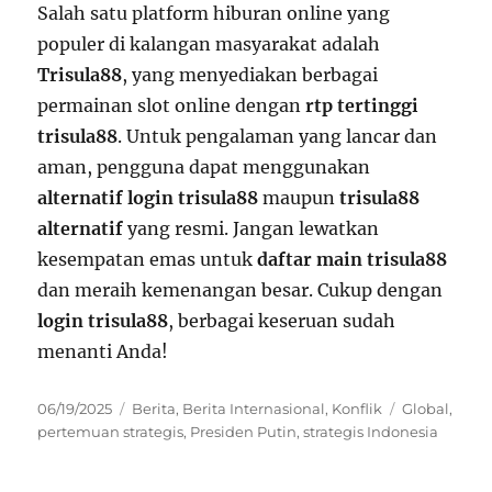
Salah satu platform hiburan online yang
populer di kalangan masyarakat adalah
Trisula88
, yang menyediakan berbagai
permainan slot online dengan
rtp tertinggi
trisula88
. Untuk pengalaman yang lancar dan
aman, pengguna dapat menggunakan
alternatif login trisula88
maupun
trisula88
alternatif
yang resmi. Jangan lewatkan
kesempatan emas untuk
daftar main trisula88
dan meraih kemenangan besar. Cukup dengan
login trisula88
, berbagai keseruan sudah
menanti Anda!
Posted
Categories
Tags
06/19/2025
Berita
,
Berita Internasional
,
Konflik
Global
,
on
pertemuan strategis
,
Presiden Putin
,
strategis Indonesia