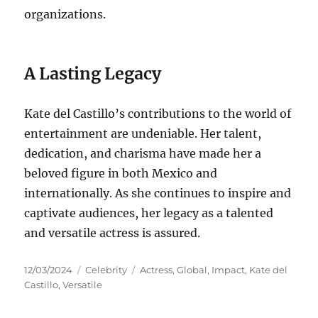
organizations.
A Lasting Legacy
Kate del Castillo’s contributions to the world of
entertainment are undeniable. Her talent,
dedication, and charisma have made her a
beloved figure in both Mexico and
internationally. As she continues to inspire and
captivate audiences, her legacy as a talented
and versatile actress is assured.
Posted
Categories
Tags
12/03/2024
Celebrity
Actress
,
Global
,
Impact
,
Kate del
on
Castillo
,
Versatile