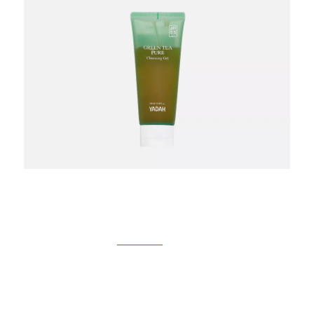
kickstand-project.org – Halo teman-teman CoerUniversity!
Bagi kalian yang ingin mendapatkan kulit bersih, segar, dan
sehat, menggunakan
pembersih
wajah yang tepat adalah
langkah pertama yang sangat penting. Salah satu produk
YADAH
pembersih wajah yang wajib dicoba adalah
Green Tea Pure Cleansing Gel
. Dengan kandungan