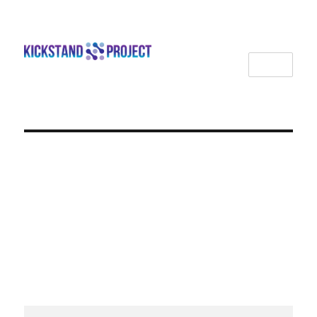
MENU
Kickstand Project
Tag:
Cleanser
YADAH Green Tea Pure
Cleansing Gel: Pembersih
Lembut