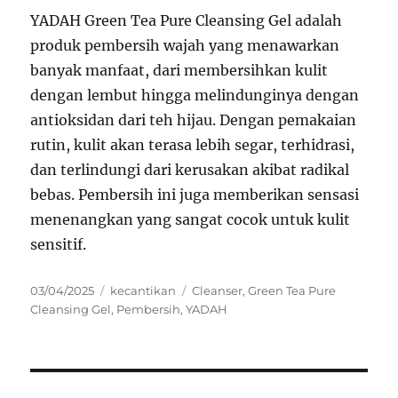
YADAH Green Tea Pure Cleansing Gel adalah
produk pembersih wajah yang menawarkan
banyak manfaat, dari membersihkan kulit
dengan lembut hingga melindunginya dengan
antioksidan dari teh hijau. Dengan pemakaian
rutin, kulit akan terasa lebih segar, terhidrasi,
dan terlindungi dari kerusakan akibat radikal
bebas. Pembersih ini juga memberikan sensasi
menenangkan yang sangat cocok untuk kulit
sensitif.
Posted
Categories
Tags
03/04/2025
kecantikan
Cleanser
,
Green Tea Pure
on
Cleansing Gel
,
Pembersih
,
YADAH