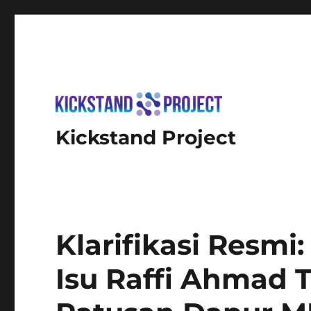
Kickstand Project
Klarifikasi Resm
Isu Raffi Ahmad T