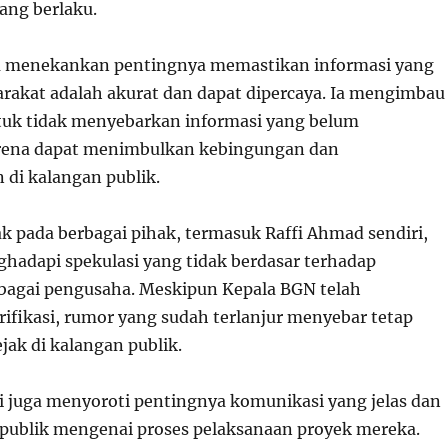
ang berlaku.
a menekankan pentingnya memastikan informasi yang
arakat adalah akurat dan dapat dipercaya. Ia mengimbau
tuk tidak menyebarkan informasi yang belum
karena dapat menimbulkan kebingungan dan
di kalangan publik.
ak pada berbagai pihak, termasuk Raffi Ahmad sendiri,
hadapi spekulasi yang tidak berdasar terhadap
ebagai pengusaha. Meskipun Kepala BGN telah
ifikasi, rumor yang sudah terlanjur menyebar tetap
jak di kalangan publik.
ni juga menyoroti pentingnya komunikasi yang jelas dan
publik mengenai proses pelaksanaan proyek mereka.