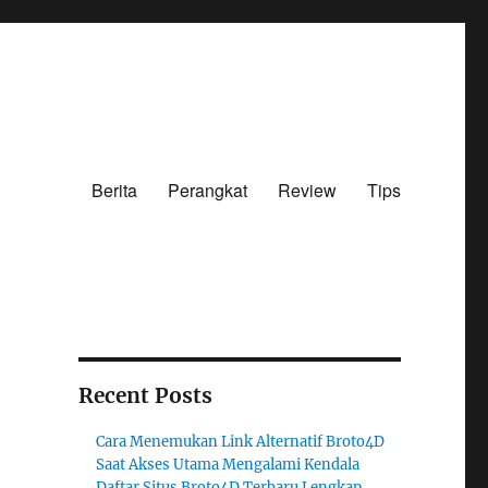
Berita
Perangkat
Review
Tips
Recent Posts
Cara Menemukan Link Alternatif Broto4D
Saat Akses Utama Mengalami Kendala
Daftar Situs Broto4D Terbaru Lengkap