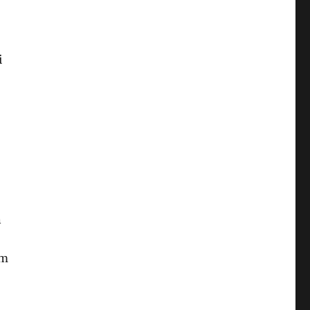
i
n
am