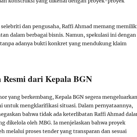
an konstruksi yang dikenal dengan proyek-proyek
 selebriti dan pengusaha, Raffi Ahmad memang memilik
atan dalam berbagai bisnis. Namun, spekulasi ini dengan
 tanpa adanya bukti konkret yang mendukung klaim
n Resmi dari Kepala BGN
or yang berkembang, Kepala BGN segera mengeluarka
i untuk mengklarifikasi situasi. Dalam pernyataannya,
gaskan bahwa tidak ada keterlibatan Raffi Ahmad dal
ng dikelola oleh MBG. Ia menjelaskan bahwa proyek
eh melalui proses tender yang transparan dan sesuai