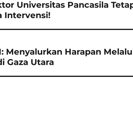
or Universitas Pancasila Teta
 Intervensi!
: Menyalurkan Harapan Melalu
i Gaza Utara