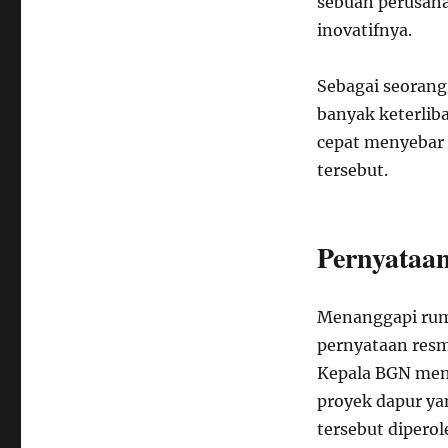
sebuah perusaha
inovatifnya.
Sebagai seorang
banyak keterlib
cepat menyebar
tersebut.
Pernyataa
Menanggapi rum
pernyataan resm
Kepala BGN mene
proyek dapur ya
tersebut diperol