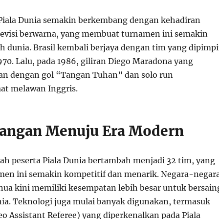
 Piala Dunia semakin berkembang dengan kehadiran
elevisi berwarna, yang membuat turnamen ini semakin
uh dunia. Brasil kembali berjaya dengan tim yang dipimp
970. Lalu, pada 1986, giliran Diego Maradona yang
an dengan gol “Tangan Tuhan” dan solo run
aat melawan Inggris.
angan Menuju Era Modern
lah peserta Piala Dunia bertambah menjadi 32 tim, yang
en ini semakin kompetitif dan menarik. Negara-negar
enua kini memiliki kesempatan lebih besar untuk bersain
ia. Teknologi juga mulai banyak digunakan, termasuk
eo Assistant Referee) yang diperkenalkan pada Piala