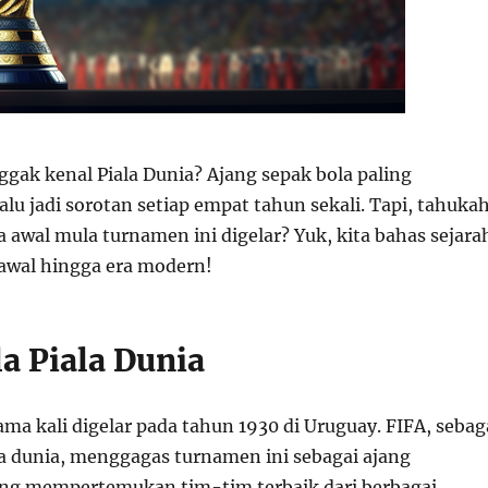
ggak kenal Piala Dunia? Ajang sepak bola paling
lalu jadi sorotan setiap empat tahun sekali. Tapi, tahuka
awal mula turnamen ini digelar? Yuk, kita bahas sejara
 awal hingga era modern!
a Piala Dunia
ama kali digelar pada tahun 1930 di Uruguay. FIFA, sebag
a dunia, menggagas turnamen ini sebagai ajang
ang mempertemukan tim-tim terbaik dari berbagai