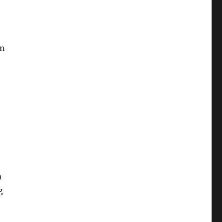
in
a
g