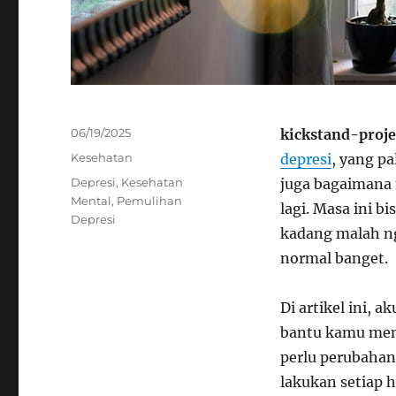
Posted
06/19/2025
kickstand-proje
on
Categories
Kesehatan
depresi
, yang p
Tags
Depresi
,
Kesehatan
juga bagaimana 
Mental
,
Pemulihan
lagi. Masa ini b
Depresi
kadang malah ng
normal banget.
Di artikel ini, a
bantu kamu men
perlu perubahan
lakukan setiap h