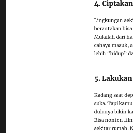
4. Ciptaka
Lingkungan seki
berantakan bisa
Mulailah dari ha
cahaya masuk, a
lebih “hidup” d
5. Lakukan
Kadang saat depr
suka. Tapi kamu 
dulunya bikin k
Bisa nonton fil
sekitar rumah. N