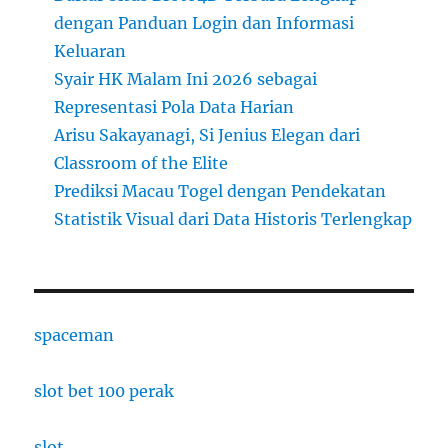
dengan Panduan Login dan Informasi
Keluaran
Syair HK Malam Ini 2026 sebagai
Representasi Pola Data Harian
Arisu Sakayanagi, Si Jenius Elegan dari
Classroom of the Elite
Prediksi Macau Togel dengan Pendekatan
Statistik Visual dari Data Historis Terlengkap
spaceman
slot bet 100 perak
slot