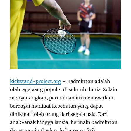
kickstand-project.org
– Badminton adalah
olahraga yang populer di seluruh dunia. Selain
menyenangkan, permainan ini menawarkan
berbagai manfaat kesehatan yang dapat
dinikmati oleh orang dari segala usia. Dari
anak-anak hingga lansia, bermain badminton
dapat meningkatkan kebugaran fisik,