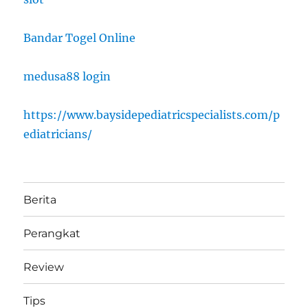
Bandar Togel Online
medusa88 login
https://www.baysidepediatricspecialists.com/p
ediatricians/
Berita
Perangkat
Review
Tips