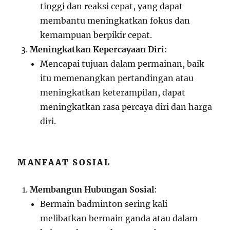
tinggi dan reaksi cepat, yang dapat
membantu meningkatkan fokus dan
kemampuan berpikir cepat.
Meningkatkan Kepercayaan Diri
:
Mencapai tujuan dalam permainan, baik
itu memenangkan pertandingan atau
meningkatkan keterampilan, dapat
meningkatkan rasa percaya diri dan harga
diri.
MANFAAT SOSIAL
Membangun Hubungan Sosial
:
Bermain badminton sering kali
melibatkan bermain ganda atau dalam