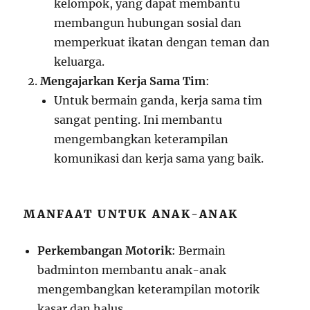
kelompok, yang dapat membantu
membangun hubungan sosial dan
memperkuat ikatan dengan teman dan
keluarga.
Mengajarkan Kerja Sama Tim
:
Untuk bermain ganda, kerja sama tim
sangat penting. Ini membantu
mengembangkan keterampilan
komunikasi dan kerja sama yang baik.
MANFAAT UNTUK ANAK-ANAK
Perkembangan Motorik
: Bermain
badminton membantu anak-anak
mengembangkan keterampilan motorik
kasar dan halus.