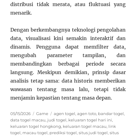
distribusi tidak merata, atau fluktuasi yang
menarik.
Dengan berkembangnya teknologi pengolahan
data, visualisasi kini semakin interaktif dan
dinamis. Pengguna dapat memfilter data,
mengubah parameter tampilan, dan
membandingkan berbagai periode secara
langsung. Meskipun demikian, prinsip dasar
analisis tetap sama: data historis memberikan
wawasan tentang masa lalu, tetapi tidak
menjamin kepastian tentang masa depan.
Posted
Categories
Tags
05/15/2026
Game
agen togel
,
agen toto
,
bandar togel
,
on
data togel macau
,
judi togel
,
keluaran togel hari ini
,
keluaran togel hongkong
,
keluaran togel macau
,
link
togel
,
macau togel
,
prediksi togel
,
situs judi togel
,
situs