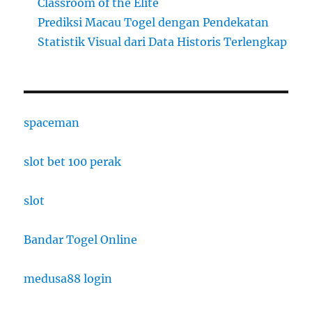
Classroom of the Elite
Prediksi Macau Togel dengan Pendekatan
Statistik Visual dari Data Historis Terlengkap
spaceman
slot bet 100 perak
slot
Bandar Togel Online
medusa88 login