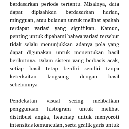
berdasarkan periode tertentu. Misalnya, data
dapat dipisahkan berdasarkan harian,
mingguan, atau bulanan untuk melihat apakah
terdapat variasi yang signifikan. Namun,
penting untuk dipahami bahwa variasi tersebut
tidak selalu menunjukkan adanya pola yang
dapat digunakan untuk menentukan hasil
berikutnya. Dalam sistem yang berbasis acak,
setiap hasil tetap berdiri sendiri tanpa
keterkaitan langsung dengan hasil
sebelumnya.
Pendekatan visual sering melibatkan
penggunaan histogram untuk melihat
distribusi angka, heatmap untuk menyoroti
intensitas kemunculan, serta grafik garis untuk