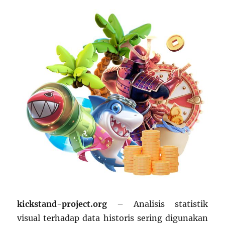
kickstand-project.org
– Analisis statistik
visual terhadap data historis sering digunakan