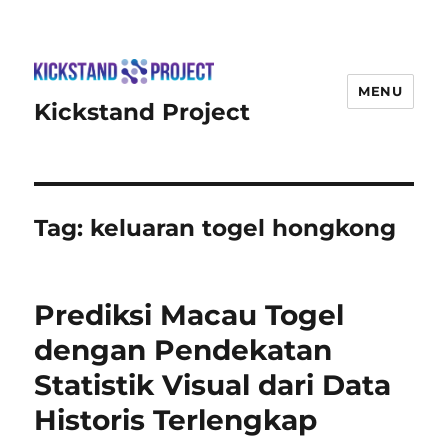
MENU
Kickstand Project
Tag:
keluaran togel hongkong
Prediksi Macau Togel
dengan Pendekatan
Statistik Visual dari Data
Historis Terlengkap