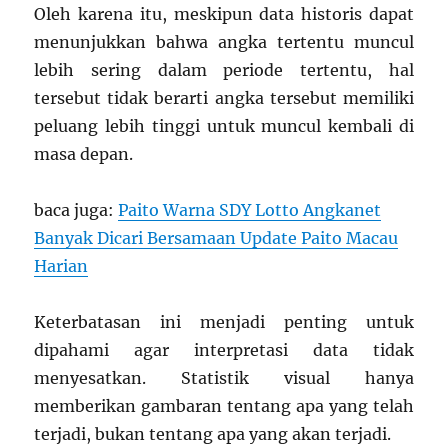
Oleh karena itu, meskipun data historis dapat
menunjukkan bahwa angka tertentu muncul
lebih sering dalam periode tertentu, hal
tersebut tidak berarti angka tersebut memiliki
peluang lebih tinggi untuk muncul kembali di
masa depan.
baca juga:
Paito Warna SDY Lotto Angkanet
Banyak Dicari Bersamaan Update Paito Macau
Harian
Keterbatasan ini menjadi penting untuk
dipahami agar interpretasi data tidak
menyesatkan. Statistik visual hanya
memberikan gambaran tentang apa yang telah
terjadi, bukan tentang apa yang akan terjadi.