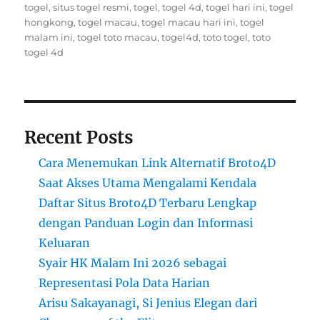
togel
,
situs togel resmi
,
togel
,
togel 4d
,
togel hari ini
,
togel
hongkong
,
togel macau
,
togel macau hari ini
,
togel
malam ini
,
togel toto macau
,
togel4d
,
toto togel
,
toto
togel 4d
Recent Posts
Cara Menemukan Link Alternatif Broto4D
Saat Akses Utama Mengalami Kendala
Daftar Situs Broto4D Terbaru Lengkap
dengan Panduan Login dan Informasi
Keluaran
Syair HK Malam Ini 2026 sebagai
Representasi Pola Data Harian
Arisu Sakayanagi, Si Jenius Elegan dari