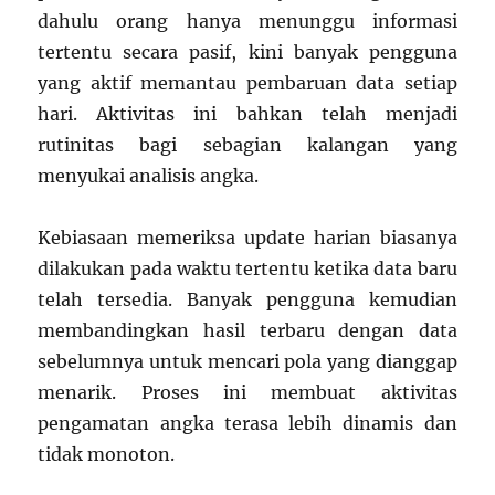
dahulu orang hanya menunggu informasi
tertentu secara pasif, kini banyak pengguna
yang aktif memantau pembaruan data setiap
hari. Aktivitas ini bahkan telah menjadi
rutinitas bagi sebagian kalangan yang
menyukai analisis angka.
Kebiasaan memeriksa update harian biasanya
dilakukan pada waktu tertentu ketika data baru
telah tersedia. Banyak pengguna kemudian
membandingkan hasil terbaru dengan data
sebelumnya untuk mencari pola yang dianggap
menarik. Proses ini membuat aktivitas
pengamatan angka terasa lebih dinamis dan
tidak monoton.