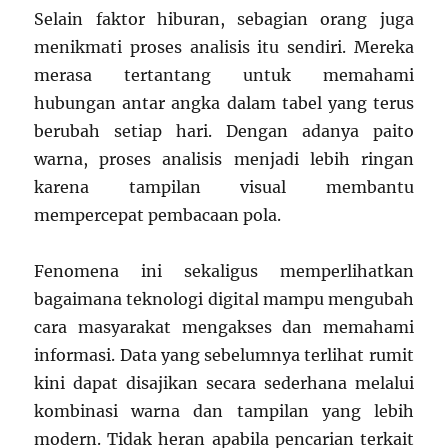
Selain faktor hiburan, sebagian orang juga
menikmati proses analisis itu sendiri. Mereka
merasa tertantang untuk memahami
hubungan antar angka dalam tabel yang terus
berubah setiap hari. Dengan adanya paito
warna, proses analisis menjadi lebih ringan
karena tampilan visual membantu
mempercepat pembacaan pola.
Fenomena ini sekaligus memperlihatkan
bagaimana teknologi digital mampu mengubah
cara masyarakat mengakses dan memahami
informasi. Data yang sebelumnya terlihat rumit
kini dapat disajikan secara sederhana melalui
kombinasi warna dan tampilan yang lebih
modern. Tidak heran apabila pencarian terkait