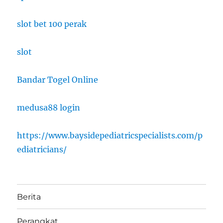
slot bet 100 perak
slot
Bandar Togel Online
medusa88 login
https://www.baysidepediatricspecialists.com/p
ediatricians/
Berita
Perangkat