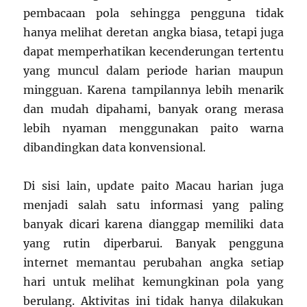
pembacaan pola sehingga pengguna tidak
hanya melihat deretan angka biasa, tetapi juga
dapat memperhatikan kecenderungan tertentu
yang muncul dalam periode harian maupun
mingguan. Karena tampilannya lebih menarik
dan mudah dipahami, banyak orang merasa
lebih nyaman menggunakan paito warna
dibandingkan data konvensional.
Di sisi lain, update paito Macau harian juga
menjadi salah satu informasi yang paling
banyak dicari karena dianggap memiliki data
yang rutin diperbarui. Banyak pengguna
internet memantau perubahan angka setiap
hari untuk melihat kemungkinan pola yang
berulang. Aktivitas ini tidak hanya dilakukan