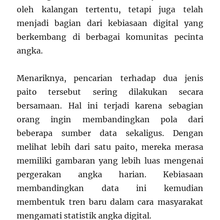
oleh kalangan tertentu, tetapi juga telah
menjadi bagian dari kebiasaan digital yang
berkembang di berbagai komunitas pecinta
angka.
Menariknya, pencarian terhadap dua jenis
paito tersebut sering dilakukan secara
bersamaan. Hal ini terjadi karena sebagian
orang ingin membandingkan pola dari
beberapa sumber data sekaligus. Dengan
melihat lebih dari satu paito, mereka merasa
memiliki gambaran yang lebih luas mengenai
pergerakan angka harian. Kebiasaan
membandingkan data ini kemudian
membentuk tren baru dalam cara masyarakat
mengamati statistik angka digital.