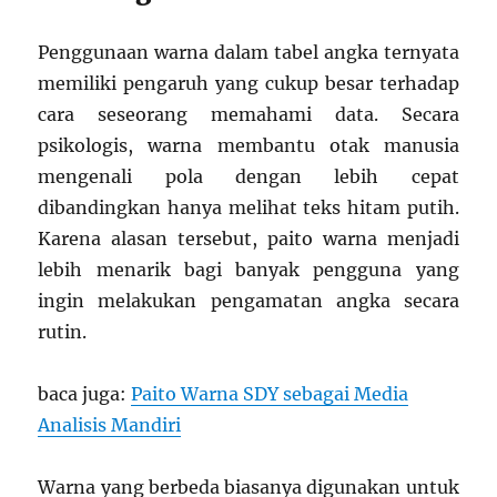
Penggunaan warna dalam tabel angka ternyata
memiliki pengaruh yang cukup besar terhadap
cara seseorang memahami data. Secara
psikologis, warna membantu otak manusia
mengenali pola dengan lebih cepat
dibandingkan hanya melihat teks hitam putih.
Karena alasan tersebut, paito warna menjadi
lebih menarik bagi banyak pengguna yang
ingin melakukan pengamatan angka secara
rutin.
baca juga:
Paito Warna SDY sebagai Media
Analisis Mandiri
Warna yang berbeda biasanya digunakan untuk