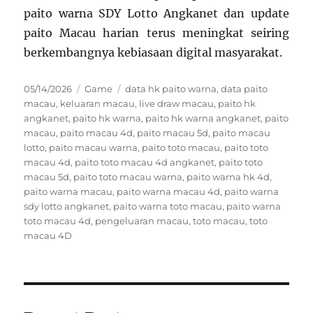
paito warna SDY Lotto Angkanet dan update
paito Macau harian terus meningkat seiring
berkembangnya kebiasaan digital masyarakat.
Posted
Categories
Tags
05/14/2026
Game
data hk paito warna
,
data paito
on
macau
,
keluaran macau
,
live draw macau
,
paito hk
angkanet
,
paito hk warna
,
paito hk warna angkanet
,
paito
macau
,
paito macau 4d
,
paito macau 5d
,
paito macau
lotto
,
paito macau warna
,
paito toto macau
,
paito toto
macau 4d
,
paito toto macau 4d angkanet
,
paito toto
macau 5d
,
paito toto macau warna
,
paito warna hk 4d
,
paito warna macau
,
paito warna macau 4d
,
paito warna
sdy lotto angkanet
,
paito warna toto macau
,
paito warna
toto macau 4d
,
pengeluaran macau
,
toto macau
,
toto
macau 4D