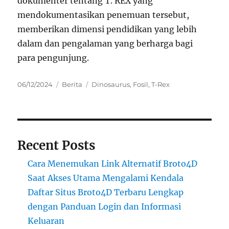
dokumenter tentang T. REX yang
mendokumentasikan penemuan tersebut,
memberikan dimensi pendidikan yang lebih
dalam dan pengalaman yang berharga bagi
para pengunjung.
Posted
Categories
Tags
06/12/2024
Berita
Dinosaurus
,
Fosil
,
T-Rex
on
Recent Posts
Cara Menemukan Link Alternatif Broto4D
Saat Akses Utama Mengalami Kendala
Daftar Situs Broto4D Terbaru Lengkap
dengan Panduan Login dan Informasi
Keluaran