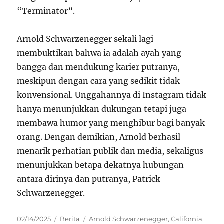
“Terminator”.
Arnold Schwarzenegger sekali lagi
membuktikan bahwa ia adalah ayah yang
bangga dan mendukung karier putranya,
meskipun dengan cara yang sedikit tidak
konvensional. Unggahannya di Instagram tidak
hanya menunjukkan dukungan tetapi juga
membawa humor yang menghibur bagi banyak
orang. Dengan demikian, Arnold berhasil
menarik perhatian publik dan media, sekaligus
menunjukkan betapa dekatnya hubungan
antara dirinya dan putranya, Patrick
Schwarzenegger.
Posted
Categories
Tags
02/14/2025
Berita
Arnold Schwarzenegger
,
California
,