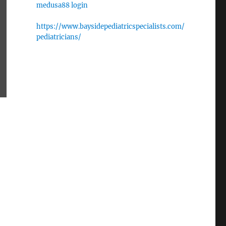
medusa88 login
https://www.baysidepediatricspecialists.com/
pediatricians/