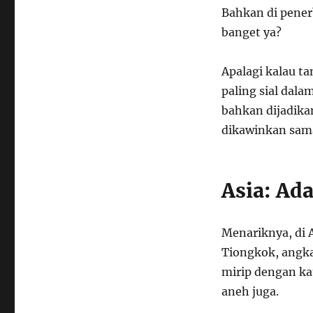
Bahkan di pener
banget ya?
Apalagi kalau ta
paling sial dal
bahkan dijadika
dikawinkan sama
Asia: Ad
Menariknya, di A
Tiongkok, angka 
mirip dengan ka
aneh juga.