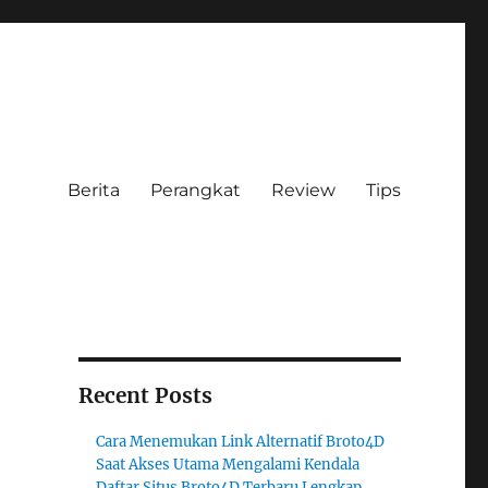
Berita
Perangkat
Review
Tips
Recent Posts
Cara Menemukan Link Alternatif Broto4D
Saat Akses Utama Mengalami Kendala
Daftar Situs Broto4D Terbaru Lengkap