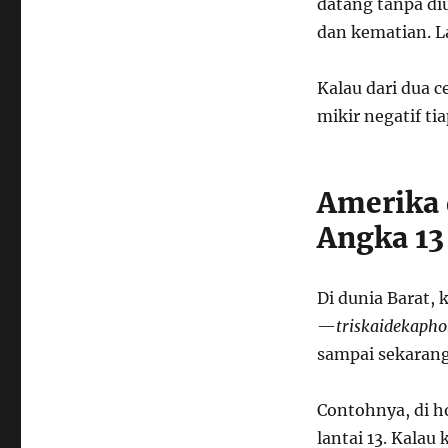
datang tanpa di
dan kematian. L
Kalau dari dua c
mikir negatif ti
Amerika 
Angka 13
Di dunia Barat,
—
triskaidekapho
sampai sekarang
Contohnya, di h
lantai 13. Kalau