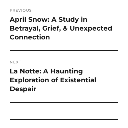
Navigasi
PREVIOUS
pos
April Snow: A Study in
Previous
post:
Betrayal, Grief, & Unexpected
Connection
NEXT
La Notte: A Haunting
Next
post:
Exploration of Existential
Despair