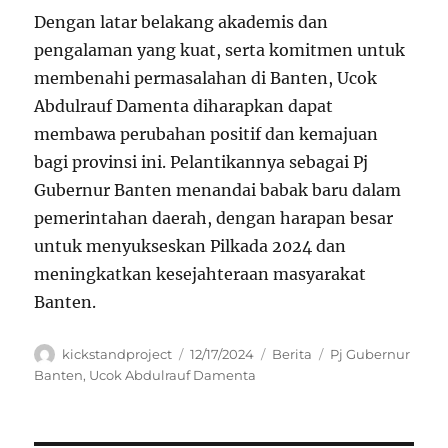
Dengan latar belakang akademis dan
pengalaman yang kuat, serta komitmen untuk
membenahi permasalahan di Banten, Ucok
Abdulrauf Damenta diharapkan dapat
membawa perubahan positif dan kemajuan
bagi provinsi ini. Pelantikannya sebagai Pj
Gubernur Banten menandai babak baru dalam
pemerintahan daerah, dengan harapan besar
untuk menyukseskan Pilkada 2024 dan
meningkatkan kesejahteraan masyarakat
Banten.
Author
Posted
Categories
Tags
kickstandproject
12/17/2024
Berita
Pj Gubernur
on
Banten
,
Ucok Abdulrauf Damenta