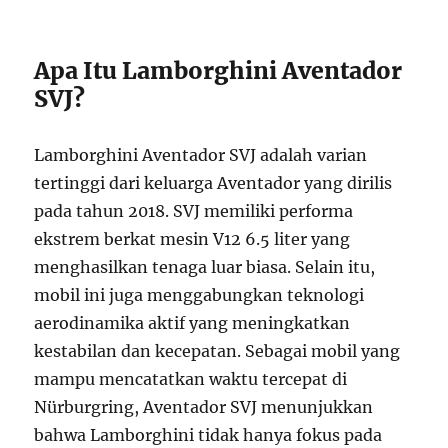
Apa Itu Lamborghini Aventador
SVJ?
Lamborghini Aventador SVJ adalah varian
tertinggi dari keluarga Aventador yang dirilis
pada tahun 2018. SVJ memiliki performa
ekstrem berkat mesin V12 6.5 liter yang
menghasilkan tenaga luar biasa. Selain itu,
mobil ini juga menggabungkan teknologi
aerodinamika aktif yang meningkatkan
kestabilan dan kecepatan. Sebagai mobil yang
mampu mencatatkan waktu tercepat di
Nürburgring, Aventador SVJ menunjukkan
bahwa Lamborghini tidak hanya fokus pada