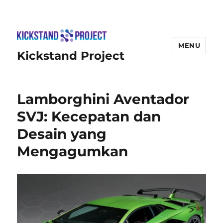
MENU
Kickstand Project
Lamborghini Aventador
SVJ: Kecepatan dan
Desain yang
Mengagumkan