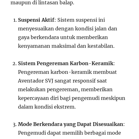
maupun di lintasan balap.
Suspensi Aktif
: Sistem suspensi ini
menyesuaikan dengan kondisi jalan dan
gaya berkendara untuk memberikan
kenyamanan maksimal dan kestabilan.
Sistem Pengereman Karbon-Keramik
:
Pengereman karbon-keramik membuat
Aventador SVJ sangat responsif saat
melakukan pengereman, memberikan
kepercayaan diri bagi pengemudi meskipun
dalam kondisi ekstrem.
Mode Berkendara yang Dapat Disesuaikan
:
Pengemudi dapat memilih berbagai mode