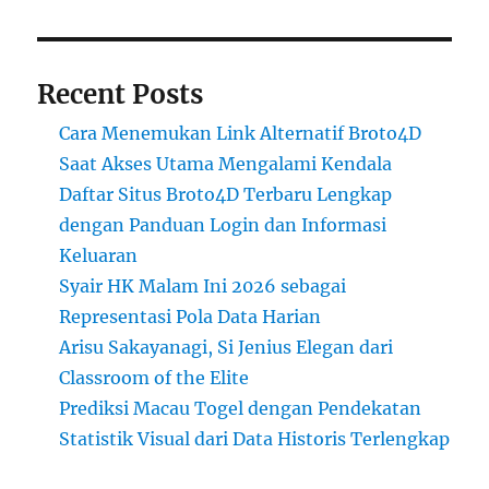
Recent Posts
Cara Menemukan Link Alternatif Broto4D
Saat Akses Utama Mengalami Kendala
Daftar Situs Broto4D Terbaru Lengkap
dengan Panduan Login dan Informasi
Keluaran
Syair HK Malam Ini 2026 sebagai
Representasi Pola Data Harian
Arisu Sakayanagi, Si Jenius Elegan dari
Classroom of the Elite
Prediksi Macau Togel dengan Pendekatan
Statistik Visual dari Data Historis Terlengkap