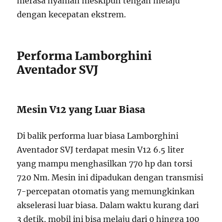
merasa nyaman meskipun tengah melaju
dengan kecepatan ekstrem.
Performa Lamborghini
Aventador SVJ
Mesin V12 yang Luar Biasa
Di balik performa luar biasa Lamborghini
Aventador SVJ terdapat mesin V12 6.5 liter
yang mampu menghasilkan 770 hp dan torsi
720 Nm. Mesin ini dipadukan dengan transmisi
7-percepatan otomatis yang memungkinkan
akselerasi luar biasa. Dalam waktu kurang dari
3 detik, mobil ini bisa melaju dari 0 hingga 100