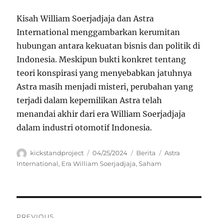
Kisah William Soerjadjaja dan Astra
International menggambarkan kerumitan
hubungan antara kekuatan bisnis dan politik di
Indonesia. Meskipun bukti konkret tentang
teori konspirasi yang menyebabkan jatuhnya
Astra masih menjadi misteri, perubahan yang
terjadi dalam kepemilikan Astra telah
menandai akhir dari era William Soerjadjaja
dalam industri otomotif Indonesia.
Author
Posted
Categories
Tags
kickstandproject
04/25/2024
Berita
Astra
on
International
,
Era William Soerjadjaja
,
Saham
Navigasi
PREVIOUS