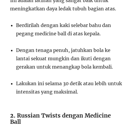
Ini adalah latihan yang sangat baik untuk
meningkatkan daya ledak tubuh bagian atas.
Berdirilah dengan kaki selebar bahu dan
pegang medicine ball di atas kepala.
Dengan tenaga penuh, jatuhkan bola ke
lantai sekuat mungkin dan ikuti dengan
gerakan untuk menangkap bola kembali.
Lakukan ini selama 30 detik atau lebih untuk
intensitas yang maksimal.
2.
Russian Twists dengan Medicine
Ball