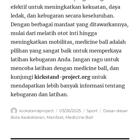
efektif untuk meningkatkan kekuatan, daya
ledak, dan kebugaran secara keseluruhan.
Dengan berbagai manfaat yang ditawarkannya,
mulai dari melatih otot inti hingga
meningkatkan mobilitas, medicine ball adalah
pilihan yang sangat baik untuk memperkaya
latihan kebugaran Anda. Jangan ragu untuk
mencoba latihan dengan medicine ball, dan
kunjungi
kickstand-project.org
untuk
mendapatkan lebih banyak informasi tentang
kebugaran dan latihan.
Author
Posted
Categories
Tags
kickstandproject
03/26/2025
Sport
Dasar-dasar
on
Bola Kedokteran
,
Manfaat
,
Medicine Ball