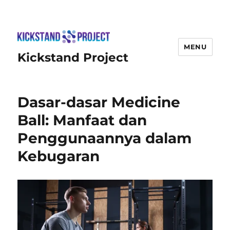
MENU
Kickstand Project
Dasar-dasar Medicine
Ball: Manfaat dan
Penggunaannya dalam
Kebugaran