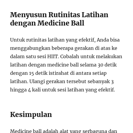
Menyusun Rutinitas Latihan
dengan Medicine Ball
Untuk rutinitas latihan yang efektif, Anda bisa
menggabungkan beberapa gerakan di atas ke
dalam satu sesi HIIT. Cobalah untuk melakukan
latihan dengan medicine ball selama 30 detik
dengan 15 detik istirahat di antara setiap
latihan. Ulangi gerakan tersebut sebanyak 3
hingga 4 kali untuk sesi latihan yang efektif.
Kesimpulan
Medicine ball adalah alat yang serbaguna dan