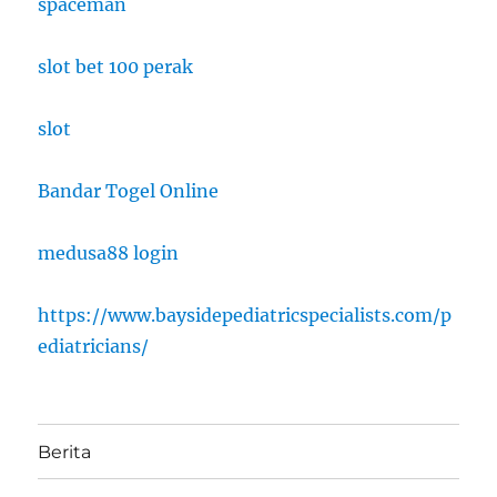
spaceman
slot bet 100 perak
slot
Bandar Togel Online
medusa88 login
https://www.baysidepediatricspecialists.com/p
ediatricians/
Berita