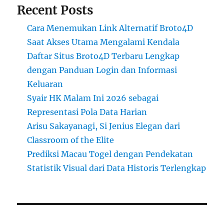
Recent Posts
Cara Menemukan Link Alternatif Broto4D
Saat Akses Utama Mengalami Kendala
Daftar Situs Broto4D Terbaru Lengkap
dengan Panduan Login dan Informasi
Keluaran
Syair HK Malam Ini 2026 sebagai
Representasi Pola Data Harian
Arisu Sakayanagi, Si Jenius Elegan dari
Classroom of the Elite
Prediksi Macau Togel dengan Pendekatan
Statistik Visual dari Data Historis Terlengkap