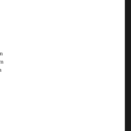
an
em
a