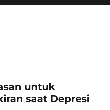
asan untuk
ran saat Depresi