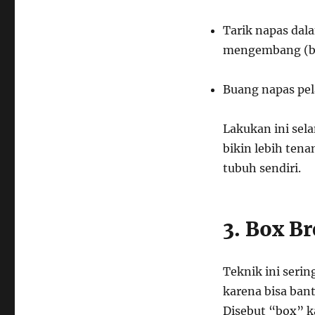
Tarik napas dal
mengembang (b
Buang napas pel
Lakukan ini sela
bikin lebih ten
tubuh sendiri.
3. Box B
Teknik ini serin
karena bisa ban
Disebut “box” k