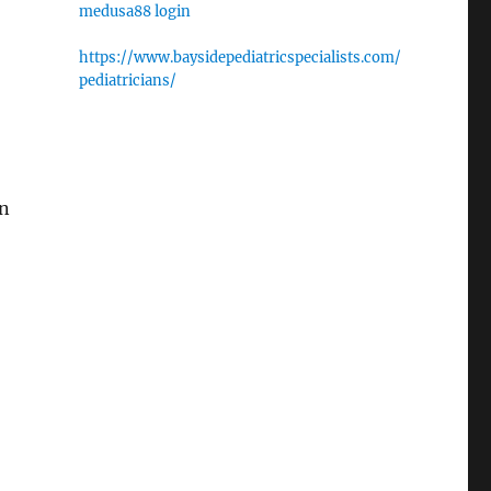
medusa88 login
https://www.baysidepediatricspecialists.com/
pediatricians/
an