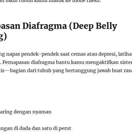
an bikin tubuh kamu masuk ke mode rileks.
pasan Diafragma (Deep Belly
g)
ng napas pendek-pendek saat cemas atau depresi, latih
t. Pernapasan diafragma bantu kamu mengaktifkan sist
tis—bagian dari tubuh yang bertanggung jawab buat ras
baring dengan nyaman
ngan di dada dan satu di perut