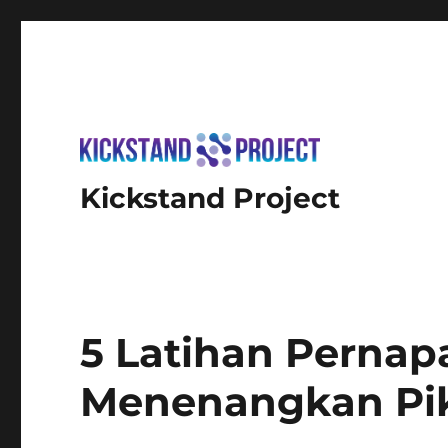
Kickstand Project
5 Latihan Pernap
Menenangkan Piki