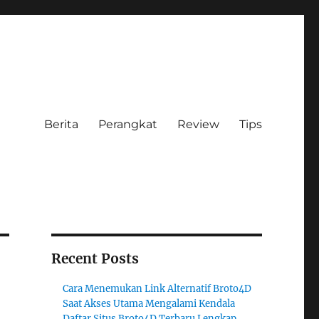
Berita
Perangkat
Review
Tips
Recent Posts
Cara Menemukan Link Alternatif Broto4D
Saat Akses Utama Mengalami Kendala
Daftar Situs Broto4D Terbaru Lengkap