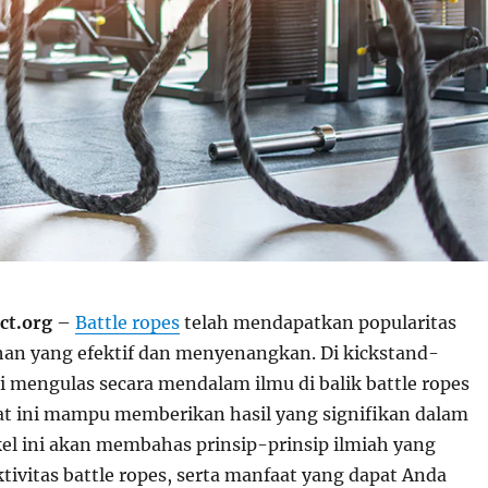
ct.org
–
Battle ropes
telah mendapatkan popularitas
tihan yang efektif dan menyenangkan. Di kickstand-
i mengulas secara mendalam ilmu di balik battle ropes
t ini mampu memberikan hasil yang signifikan dalam
kel ini akan membahas prinsip-prinsip ilmiah yang
ivitas battle ropes, serta manfaat yang dapat Anda