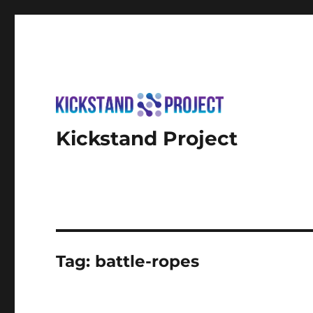
Kickstand Project
Tag:
battle-ropes