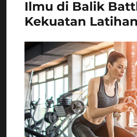
Ilmu di Balik Bat
Kekuatan Latiha