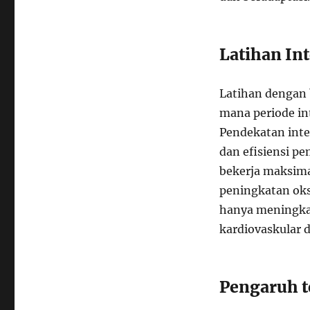
Latihan In
Latihan dengan b
mana periode int
Pendekatan inte
dan efisiensi pe
bekerja maksima
peningkatan oksi
hanya meningka
kardiovaskular 
Pengaruh t