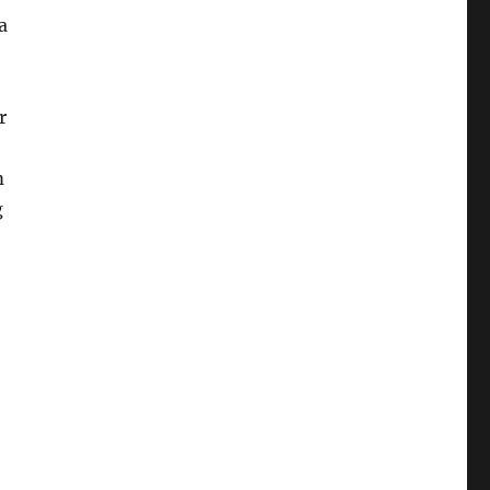
a
r
m
g