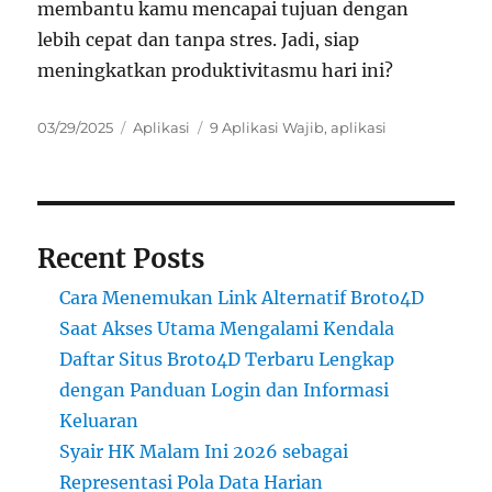
membantu kamu mencapai tujuan dengan
lebih cepat dan tanpa stres. Jadi, siap
meningkatkan produktivitasmu hari ini?
Posted
Categories
Tags
03/29/2025
Aplikasi
9 Aplikasi Wajib
,
aplikasi
on
Recent Posts
Cara Menemukan Link Alternatif Broto4D
Saat Akses Utama Mengalami Kendala
Daftar Situs Broto4D Terbaru Lengkap
dengan Panduan Login dan Informasi
Keluaran
Syair HK Malam Ini 2026 sebagai
Representasi Pola Data Harian